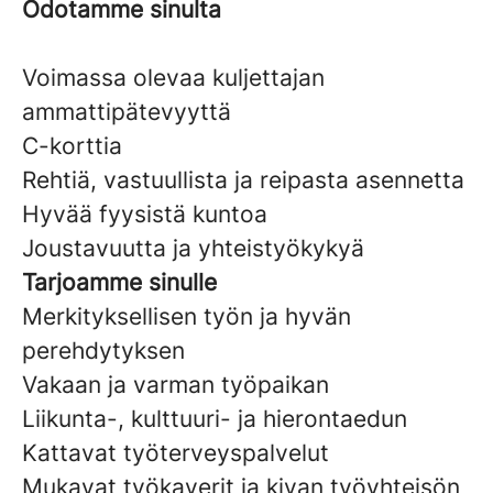
Odotamme sinulta
Voimassa olevaa kuljettajan
ammattipätevyyttä
C-korttia
Rehtiä, vastuullista ja reipasta asennetta
Hyvää fyysistä kuntoa
Joustavuutta ja yhteistyökykyä
Tarjoamme sinulle
Merkityksellisen työn ja hyvän
perehdytyksen
Vakaan ja varman työpaikan
Liikunta-, kulttuuri- ja hierontaedun
Kattavat työterveyspalvelut
Mukavat työkaverit ja kivan työyhteisön