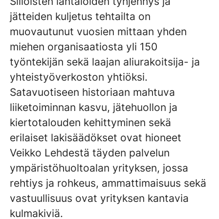
Silloisten lantaloiden tyhjennys ja
jätteiden kuljetus tehtailta on
muovautunut vuosien mittaan yhden
miehen organisaatiosta yli 150
työntekijän sekä laajan aliurakoitsija- ja
yhteistyöverkoston yhtiöksi.
Satavuotiseen historiaan mahtuva
liiketoiminnan kasvu, jätehuollon ja
kiertotalouden kehittyminen sekä
erilaiset lakisäädökset ovat hioneet
Veikko Lehdestä täyden palvelun
ympäristöhuoltoalan yrityksen, jossa
rehtiys ja rohkeus, ammattimaisuus sekä
vastuullisuus ovat yrityksen kantavia
kulmakiviä.