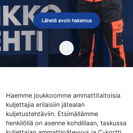
Lähetä avoin hakemus
Haemme joukkoomme ammattitaitoisia
kuljettajia erilaisiin jätealan
kuljetustehtäviin. Etsimällämme
henkilöllä on asenne kohdillaan, taskussa
kuljettajan ammattipätevyys ja C-kortti.